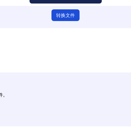
转换文件
请确保您已上传有效的文件，否则转换可能不正确。
上传您的文件 | 最多可上传10个文件，每个文件最大100 MB
件。