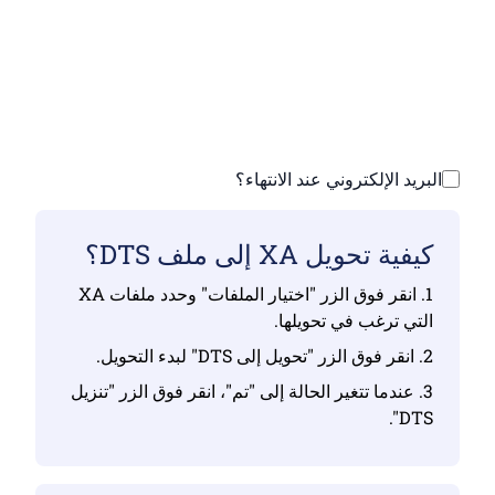
تأكد من أنك قمت بتحميل ملفات صالحة وإلا فلن
يكون التحويل صحيحًا
ارفع ملفاتك | الحد الأقصى يصل إلى 10 ملفات،
يصل حجم كل منها إلى 100 ميجابايت
البريد الإلكتروني عند الانتهاء؟
كيفية تحويل XA إلى ملف DTS؟
1. انقر فوق الزر "اختيار الملفات" وحدد ملفات XA
التي ترغب في تحويلها.
2. انقر فوق الزر "تحويل إلى DTS" لبدء التحويل.
3. عندما تتغير الحالة إلى "تم"، انقر فوق الزر "تنزيل
DTS".