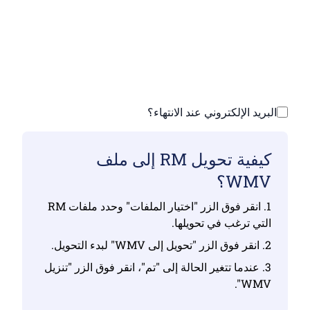
تأكد من أنك قمت بتحميل ملفات صالحة وإلا فلن
يكون التحويل صحيحًا
ارفع ملفاتك | الحد الأقصى يصل إلى 10 ملفات،
يصل حجم كل منها إلى 100 ميجابايت
البريد الإلكتروني عند الانتهاء؟
كيفية تحويل RM إلى ملف
WMV؟
1. انقر فوق الزر "اختيار الملفات" وحدد ملفات RM
التي ترغب في تحويلها.
2. انقر فوق الزر "تحويل إلى WMV" لبدء التحويل.
3. عندما تتغير الحالة إلى "تم"، انقر فوق الزر "تنزيل
WMV".