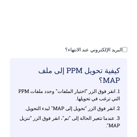
تأكد من أنك قمت بتحميل ملفات صالحة وإلا فلن
يكون التحويل صحيحًا
ارفع ملفاتك | الحد الأقصى يصل إلى 10 ملفات،
يصل حجم كل منها إلى 100 ميجابايت
البريد الإلكتروني عند الانتهاء؟
كيفية تحويل PPM إلى ملف
MAP؟
1. انقر فوق الزر "اختيار الملفات" وحدد ملفات PPM
التي ترغب في تحويلها.
2. انقر فوق الزر "تحويل إلى MAP" لبدء التحويل.
3. عندما تتغير الحالة إلى "تم"، انقر فوق الزر "تنزيل
MAP".