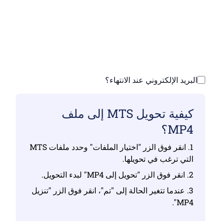
تأكد من أنك قمت بتحميل ملفات صالحة وإلا فلن
يكون التحويل صحيحًا
ارفع ملفاتك | الحد الأقصى يصل إلى 10 ملفات،
يصل حجم كل منها إلى 100 ميجابايت
البريد الإلكتروني عند الانتهاء؟
كيفية تحويل MTS إلى ملف
MP4؟
1. انقر فوق الزر "اختيار الملفات" وحدد ملفات MTS
التي ترغب في تحويلها.
2. انقر فوق الزر "تحويل إلى MP4" لبدء التحويل.
3. عندما تتغير الحالة إلى "تم"، انقر فوق الزر "تنزيل
MP4".