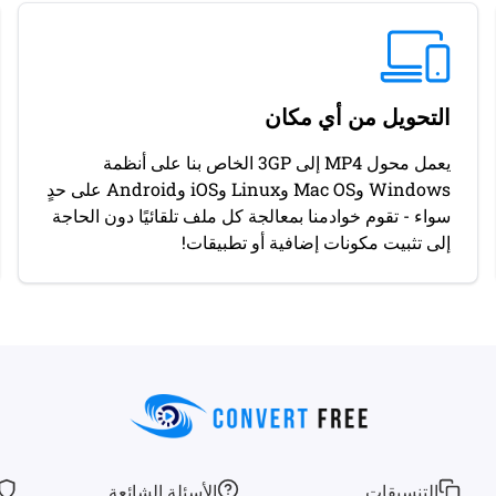
التحويل من أي مكان
يعمل محول MP4 إلى 3GP الخاص بنا على أنظمة
Windows وMac OS وLinux وiOS وAndroid على حدٍ
سواء - تقوم خوادمنا بمعالجة كل ملف تلقائيًا دون الحاجة
إلى تثبيت مكونات إضافية أو تطبيقات!
التنسيقات
الأسئلة الشائعة