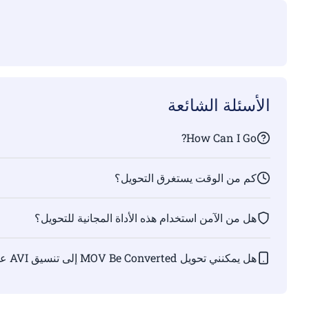
الأسئلة الشائعة
How Can I Go?
كم من الوقت يستغرق التحويل؟
هل من الآمن استخدام هذه الأداة المجانية للتحويل؟
هل يمكنني تحويل MOV Be Converted إلى تنسيق AVI على Linux و/أو Mac OS و/أو Android؟