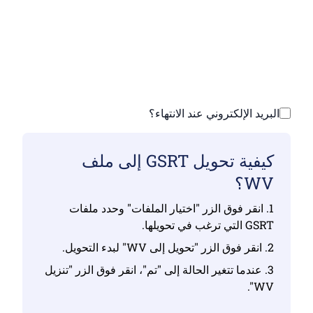
تأكد من أنك قمت بتحميل ملفات صالحة وإلا فلن
يكون التحويل صحيحًا
ارفع ملفاتك | الحد الأقصى يصل إلى 10 ملفات،
يصل حجم كل منها إلى 100 ميجابايت
البريد الإلكتروني عند الانتهاء؟
كيفية تحويل GSRT إلى ملف
WV؟
1. انقر فوق الزر "اختيار الملفات" وحدد ملفات
GSRT التي ترغب في تحويلها.
2. انقر فوق الزر "تحويل إلى WV" لبدء التحويل.
3. عندما تتغير الحالة إلى "تم"، انقر فوق الزر "تنزيل
WV".