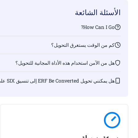
الأسئلة الشائعة
How Can I Go?
كم من الوقت يستغرق التحويل؟
هل من الآمن استخدام هذه الأداة المجانية للتحويل؟
هل يمكنني تحويل ERF Be Converted إلى تنسيق SIX على Linux و/أو Mac OS و/أو Android؟
بسرعة وسهولة