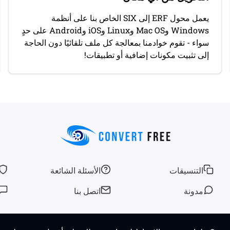
يعمل محول ERF إلى SIX الخاص بنا على أنظمة
Windows وMac OS وLinux وiOS وAndroid على حدٍ
سواء - تقوم خوادمنا بمعالجة كل ملف تلقائيًا دون الحاجة
إلى تثبيت مكونات إضافية أو تطبيقات!
التنسيقات
الأسئلة الشائعة
مدونة
اتصل بنا
© 2026
convertfree.com
جميع الحقوق محفوظة